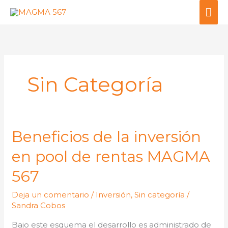
Ir
ME
al
PRI
contenido
Sin Categoría
Beneficios de la inversión
Beneficios
de
en pool de rentas MAGMA
la
inversión
567
en
Deja un comentario
/
Inversión
,
Sin categoría
/
pool
Sandra Cobos
de
rentas
Bajo este esquema el desarrollo es administrado de