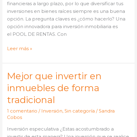
financieras a largo plazo, por lo que diversificar tus
inversiones en bienes raíces siempre es una buena
opción. La pregunta claves es ¿cómo hacerlo? Una
opción innovadora para inversión inmobiliaria es
el POOL DE RENTAS. Con
Leer más »
Mejor que invertir en
Mejor
que
inmuebles de forma
invertir
en
tradicional
inmuebles
1 comentario
/
Inversión
,
Sin categoría
/
Sandra
de
Cobos
forma
tradicional
Inversión especulativa ¿Estas acostumbrado a
invertir de esta manera? Una inversión que se realice