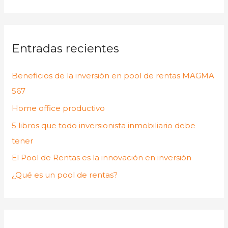
u
s
c
Entradas recientes
a
r
Beneficios de la inversión en pool de rentas MAGMA
p
567
o
Home office productivo
r
:
5 libros que todo inversionista inmobiliario debe
tener
El Pool de Rentas es la innovación en inversión
¿Qué es un pool de rentas?