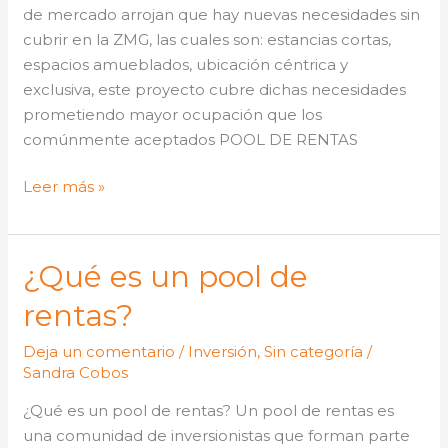
de mercado arrojan que hay nuevas necesidades sin
cubrir en la ZMG, las cuales son: estancias cortas,
espacios amueblados, ubicación céntrica y
exclusiva, este proyecto cubre dichas necesidades
prometiendo mayor ocupación que los
comúnmente aceptados POOL DE RENTAS
Leer más »
¿Qué es un pool de
¿Qué
es
rentas?
un
pool
Deja un comentario
/
Inversión
,
Sin categoría
/
de
Sandra Cobos
rentas?
¿Qué es un pool de rentas? Un pool de rentas es
una comunidad de inversionistas que forman parte