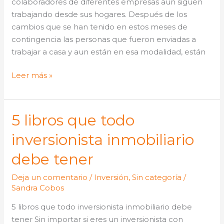
colaboradores de diferentes empresas aún siguen
trabajando desde sus hogares. Después de los
cambios que se han tenido en estos meses de
contingencia las personas que fueron enviadas a
trabajar a casa y aun están en esa modalidad, están
Leer más »
5 libros que todo
5
libros
inversionista inmobiliario
que
todo
debe tener
inversionista
Deja un comentario
/
Inversión
,
Sin categoría
/
inmobiliario
Sandra Cobos
debe
tener
5 libros que todo inversionista inmobiliario debe
tener Sin importar si eres un inversionista con