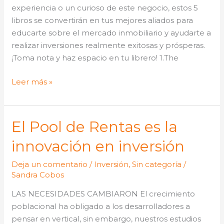
experiencia o un curioso de este negocio, estos 5
libros se convertirán en tus mejores aliados para
educarte sobre el mercado inmobiliario y ayudarte a
realizar inversiones realmente exitosas y prósperas.
¡Toma nota y haz espacio en tu librero! 1.The
Leer más »
El Pool de Rentas es la
El
Pool
innovación en inversión
de
Rentas
Deja un comentario
/
Inversión
,
Sin categoría
/
es
Sandra Cobos
la
LAS NECESIDADES CAMBIARON El crecimiento
innovación
poblacional ha obligado a los desarrolladores a
en
pensar en vertical, sin embargo, nuestros estudios
inversión