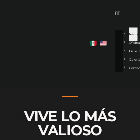
Ir
al
contenido
Inicio
Oficina
Depar
Galerí
Contac
VIVE LO MÁS
VALIOSO