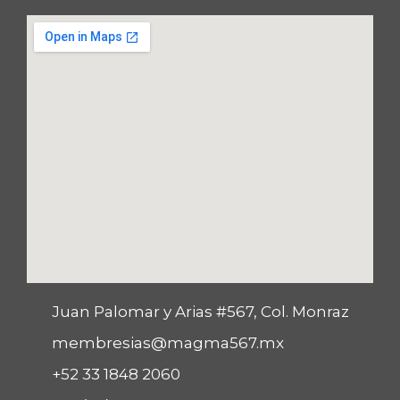
Juan Palomar y Arias #567, Col. Monraz
membresias@magma567.mx
+52 33 1848 2060